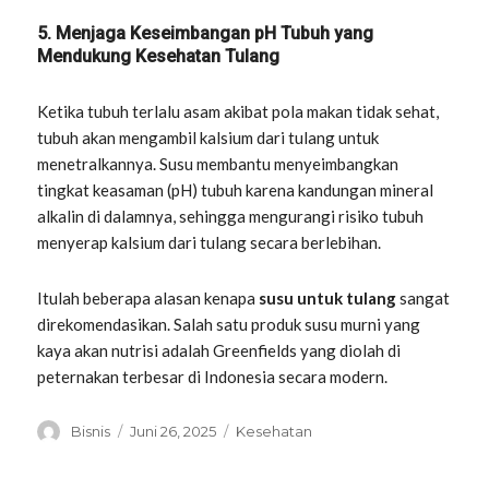
5. Menjaga Keseimbangan pH Tubuh yang
Mendukung Kesehatan Tulang
Ketika tubuh terlalu asam akibat pola makan tidak sehat,
tubuh akan mengambil kalsium dari tulang untuk
menetralkannya. Susu membantu menyeimbangkan
tingkat keasaman (pH) tubuh karena kandungan mineral
alkalin di dalamnya, sehingga mengurangi risiko tubuh
menyerap kalsium dari tulang secara berlebihan.
Itulah beberapa alasan kenapa
susu untuk tulang
sangat
direkomendasikan. Salah satu produk susu murni yang
kaya akan nutrisi adalah Greenfields yang diolah di
peternakan terbesar di Indonesia secara modern.
Penulis
Diposkan
Kategori
Bisnis
Juni 26, 2025
Kesehatan
pada