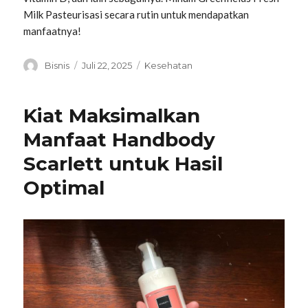
Milk Pasteurisasi secara rutin untuk mendapatkan
manfaatnya!
Penulis
Diposkan
Kategori
Bisnis
Juli 22, 2025
Kesehatan
pada
Kiat Maksimalkan
Manfaat Handbody
Scarlett untuk Hasil
Optimal