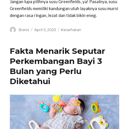
Jangan lupa pilihnya susu Greenfields, ya! Pasalnya, susu
Greenfields memiliki kandungan utuh layaknya susu murni
dengan rasa ringan, lezat dan tidak bikin eneg.
Penulis
Diposkan
Kategori
Bisnis
April 5, 2025
Kesehatan
pada
Fakta Menarik Seputar
Perkembangan Bayi 3
Bulan yang Perlu
Diketahui