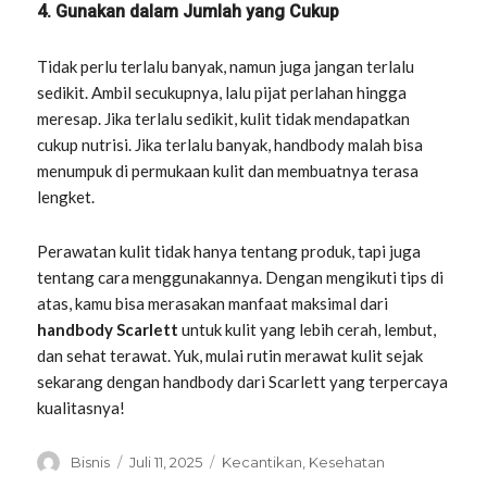
4. Gunakan dalam Jumlah yang Cukup
Tidak perlu terlalu banyak, namun juga jangan terlalu
sedikit. Ambil secukupnya, lalu pijat perlahan hingga
meresap. Jika terlalu sedikit, kulit tidak mendapatkan
cukup nutrisi. Jika terlalu banyak, handbody malah bisa
menumpuk di permukaan kulit dan membuatnya terasa
lengket.
Perawatan kulit tidak hanya tentang produk, tapi juga
tentang cara menggunakannya. Dengan mengikuti tips di
atas, kamu bisa merasakan manfaat maksimal dari
handbody Scarlett
untuk kulit yang lebih cerah, lembut,
dan sehat terawat. Yuk, mulai rutin merawat kulit sejak
sekarang dengan handbody dari Scarlett yang terpercaya
kualitasnya!
Penulis
Diposkan
Kategori
Bisnis
Juli 11, 2025
Kecantikan
,
Kesehatan
pada