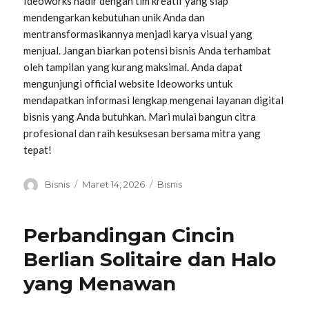
Ideoworks hadir dengan tim kreatif yang siap
mendengarkan kebutuhan unik Anda dan
mentransformasikannya menjadi karya visual yang
menjual. Jangan biarkan potensi bisnis Anda terhambat
oleh tampilan yang kurang maksimal. Anda dapat
mengunjungi official website Ideoworks untuk
mendapatkan informasi lengkap mengenai layanan digital
bisnis yang Anda butuhkan. Mari mulai bangun citra
profesional dan raih kesuksesan bersama mitra yang
tepat!
Penulis
Diposkan
Kategori
Bisnis
Maret 14, 2026
Bisnis
pada
Perbandingan Cincin
Berlian Solitaire dan Halo
yang Menawan