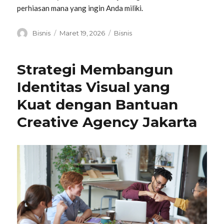
perhiasan mana yang ingin Anda miliki.
Penulis
Diposkan
Kategori
Bisnis
Maret 19, 2026
Bisnis
pada
Strategi Membangun
Identitas Visual yang
Kuat dengan Bantuan
Creative Agency Jakarta