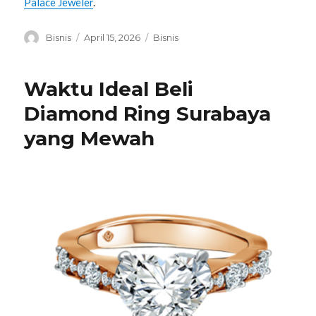
Palace Jeweler
.
Penulis
Diposkan
Kategori
Bisnis
April 15, 2026
Bisnis
pada
Waktu Ideal Beli
Diamond Ring Surabaya
yang Mewah