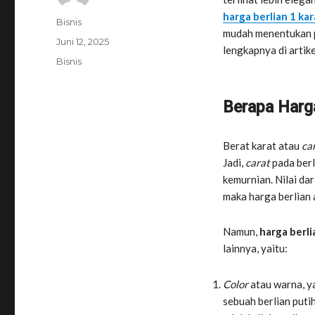
harga berlian 1 kar
Penulis
Bisnis
mudah menentukan p
Diposkan
Juni 12, 2025
lengkapnya di artikel
pada
Kategori
Bisnis
Berapa Harga
Berat karat atau
ca
Jadi,
carat
pada ber
kemurnian. Nilai dar
maka harga berlian 
Namun,
harga berli
lainnya, yaitu:
Color
atau warna, y
sebuah berlian putih