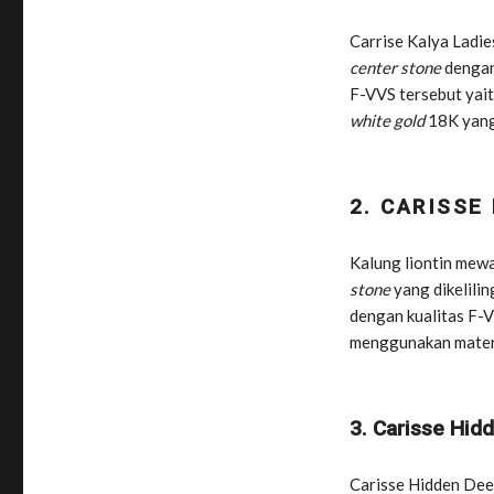
Carrise Kalya Ladi
center stone
dengan 
F-VVS tersebut yai
white gold
18K yang
2. CARISSE
Kalung liontin mewa
stone
yang dikelilin
dengan kualitas F-V
menggunakan mater
3. Carisse Hid
Carisse Hidden Dee