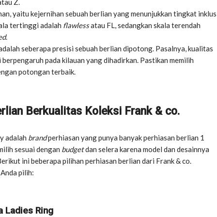
atau Z.
han, yaitu kejernihan sebuah berlian yang menunjukkan tingkat inklus
ala tertinggi adalah
flawless
atau FL, sedangkan skala terendah
ed
.
dalah seberapa presisi sebuah berlian dipotong. Pasalnya, kualitas
i berpengaruh pada kilauan yang dihadirkan. Pastikan memilih
engan potongan terbaik.
rlian Berkualitas Koleksi Frank & co.
ry adalah
brand
perhiasan yang punya banyak perhiasan berlian 1
milih sesuai dengan
budget
dan selera karena model dan desainnya
Berikut ini beberapa pilihan perhiasan berlian dari Frank & co.
Anda pilih:
a Ladies Ring