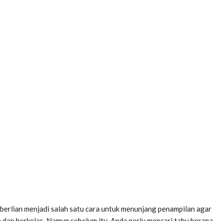
berlian menjadi salah satu cara untuk menunjang penampilan agar
an dan berkelas. Namun sebelum itu, Anda perlu mencari tahu berapa