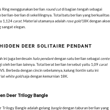
es Ring menggunakan berlian
round cut
di bagian tengah sebagai
berlian-berlian di sekelilingnya. Total batu berlian yang berkualitas
tu 1,124
carat.
Material utamanya adalah
rose gold
18K dengan akse
 sangat elegan.
 HIDDEN DEER SOLITAIRE PENDANT
h ini juga berdesain
halo pendant
dengan satu berlian sebagai
cente
gi oleh berlian lainnya. Total berat berlian tersebut yaitu 1,09
carat
VS. Berbeda dengan cincin sebelumnya, kalung liontin satu ini
ial
white gold
saja dengan kemurnian 18K.
den Deer Trilogy Bangle
r Trilogy Bangle adalah gelang
bangle
dengan taburan berlian yang