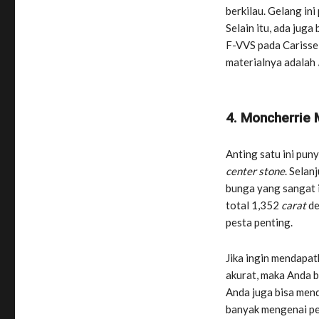
berkilau. Gelang ini
Selain itu, ada juga
F-VVS pada Carisse
materialnya adalah
4. Moncherrie 
Anting satu ini pun
center stone
. Selan
bunga yang sangat 
total 1,352
carat
de
pesta penting.
Jika ingin mendapa
akurat, maka Anda bi
Anda juga bisa mend
banyak mengenai p