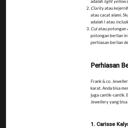
adalah
light yellow
Clarity
atau kejerni
atau cacat alami. Sk
adalah I atau
includ
Cut
atau potongan a
potongan berlian in
perhiasan berlian d
Perhiasan Be
Frank & co. Jewelle
karat. Anda bisa me
juga cantik-cantik. 
Jewellery yang bisa 
1. Carisse Kaly