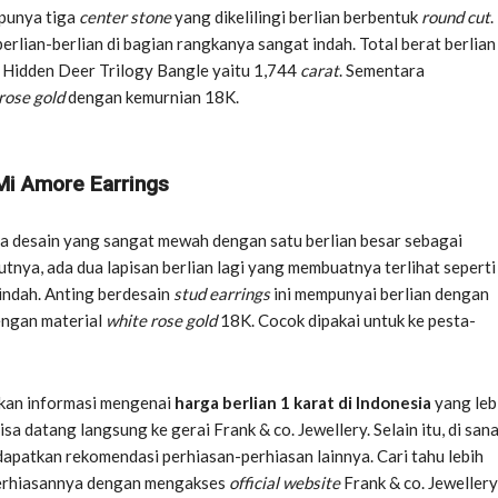
 punya tiga
center stone
yang dikelilingi berlian berbentuk
round cut
.
 berlian-berlian di bagian rangkanya sangat indah. Total berat berlian
 Hidden Deer Trilogy Bangle yaitu 1,744
carat
. Sementara
rose gold
dengan kemurnian 18K.
Mi Amore Earrings
ya desain yang sangat mewah dengan satu berlian besar sebagai
jutnya, ada dua lapisan berlian lagi yang membuatnya terlihat seperti
indah. Anting berdesain
stud earrings
ini mempunyai berlian dengan
ngan material
white rose gold
18K. Cocok dipakai untuk ke pesta-
tkan informasi mengenai
harga berlian 1 karat di Indonesia
yang leb
sa datang langsung ke gerai Frank & co. Jewellery. Selain itu, di san
apatkan rekomendasi perhiasan-perhiasan lainnya. Cari tahu lebih
erhiasannya dengan mengakses
official website
Frank & co. Jewellery