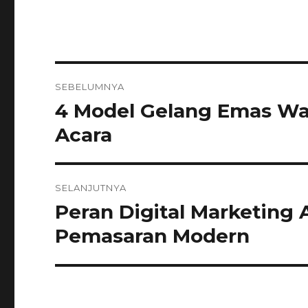
Navigasi
SEBELUMNYA
4 Model Gelang Emas Wa
Pos
pos
sebelumnya:
Acara
SELANJUTNYA
Peran Digital Marketing
Pos
berikutnya:
Pemasaran Modern