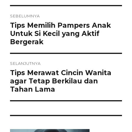
Navigasi
SEBELUMNYA
Tips Memilih Pampers Anak
Pos
pos
sebelumnya:
Untuk Si Kecil yang Aktif
Bergerak
SELANJUTNYA
Tips Merawat Cincin Wanita
Pos
berikutnya:
agar Tetap Berkilau dan
Tahan Lama