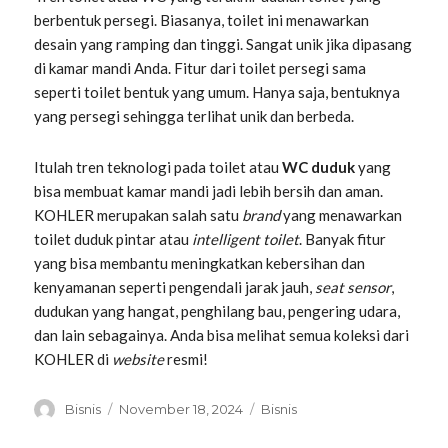
berbentuk persegi. Biasanya, toilet ini menawarkan
desain yang ramping dan tinggi. Sangat unik jika dipasang
di kamar mandi Anda. Fitur dari toilet persegi sama
seperti toilet bentuk yang umum. Hanya saja, bentuknya
yang persegi sehingga terlihat unik dan berbeda.
Itulah tren teknologi pada toilet atau
WC duduk
yang
bisa membuat kamar mandi jadi lebih bersih dan aman.
KOHLER merupakan salah satu
brand
yang menawarkan
toilet duduk pintar atau
intelligent toilet
. Banyak fitur
yang bisa membantu meningkatkan kebersihan dan
kenyamanan seperti pengendali jarak jauh,
seat sensor
,
dudukan yang hangat, penghilang bau, pengering udara,
dan lain sebagainya. Anda bisa melihat semua koleksi dari
KOHLER di
website
resmi!
Penulis
Diposkan
Kategori
Bisnis
November 18, 2024
Bisnis
pada