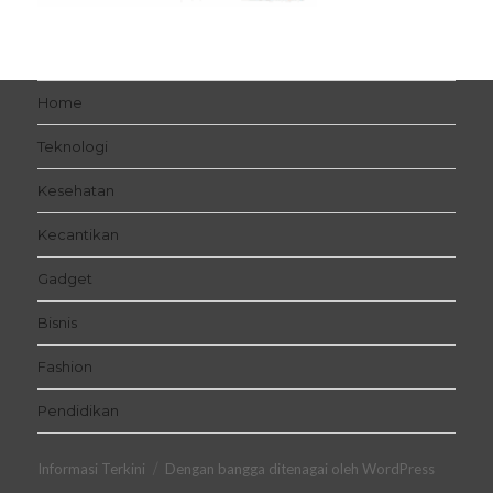
Home
Teknologi
Kesehatan
Kecantikan
Gadget
Bisnis
Fashion
Pendidikan
Informasi Terkini
Dengan bangga ditenagai oleh WordPress