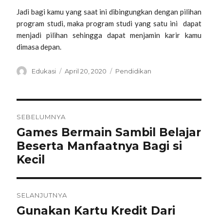
Jadi bagi kamu yang saat ini dibingungkan dengan pilihan
program studi, maka program studi yang satu ini dapat
menjadi pilihan sehingga dapat menjamin karir kamu
dimasa depan.
Penulis
Diposkan
Kategori
Edukasi
April 20, 2020
Pendidikan
pada
Navigasi
SEBELUMNYA
Games Bermain Sambil Belajar
Pos
pos
sebelumnya:
Beserta Manfaatnya Bagi si
Kecil
SELANJUTNYA
Gunakan Kartu Kredit Dari
Pos