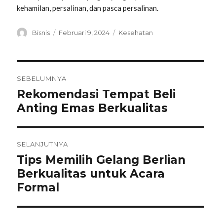
kehamilan, persalinan, dan pasca persalinan.
Penulis
Diposkan
Kategori
Bisnis
Februari 9, 2024
Kesehatan
pada
Navigasi
SEBELUMNYA
Rekomendasi Tempat Beli
Pos
pos
sebelumnya:
Anting Emas Berkualitas
SELANJUTNYA
Tips Memilih Gelang Berlian
Pos
berikutnya:
Berkualitas untuk Acara
Formal