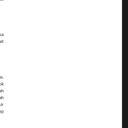
sa
at
s.
ok
ah
ah
ir
ep