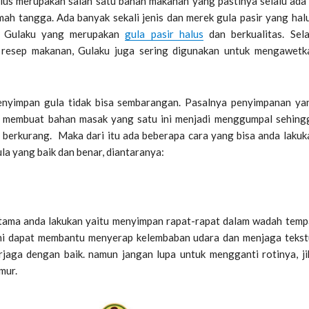
lus merupakan salah satu bahan makanan yang pastinya selalu ada 
mah tangga. Ada banyak sekali jenis dan merek gula pasir yang halu
a Gulaku yang merupakan
gula pasir halus
dan berkualitas. Sela
 resep makanan, Gulaku juga sering digunakan untuk mengawetk
nyimpan gula tidak bisa sembarangan. Pasalnya penyimpanan ya
t membuat bahan masak yang satu ini menjadi menggumpal sehing
i berkurang. Maka dari itu ada beberapa cara yang bisa anda lakuk
a yang baik dan benar, diantaranya:
tama anda lakukan yaitu menyimpan rapat-rapat dalam wadah temp
ini dapat membantu menyerap kelembaban udara dan menjaga tekst
erjaga dengan baik. namun jangan lupa untuk mengganti rotinya, ji
mur.