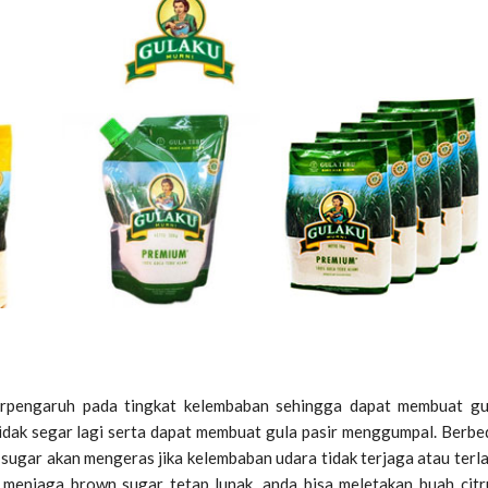
rpengaruh pada tingkat kelembaban sehingga dapat membuat gu
idak segar lagi serta dapat membuat gula pasir menggumpal. Berbe
sugar akan mengeras jika kelembaban udara tidak terjaga atau terla
 menjaga brown sugar tetap lunak, anda bisa meletakan buah citr