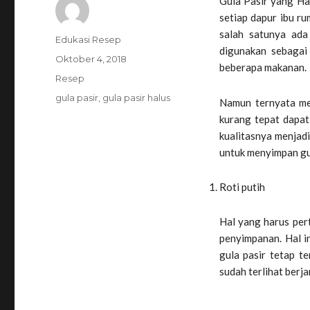
Gula Pasir yang Ha
setiap dapur ibu ru
salah satunya ad
Penulis
Edukasi Resep
digunakan sebagai
Diposkan
Oktober 4, 2018
beberapa makanan.
pada
Kategori
Resep
Tag
gula pasir
,
gula pasir halus
Namun ternyata me
kurang tepat dapa
kualitasnya menjad
untuk menyimpan gul
Roti putih
Hal yang harus per
penyimpanan. Hal 
gula pasir tetap t
sudah terlihat berja